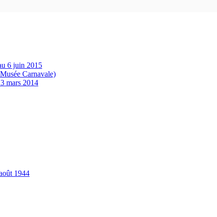
au 6 juin 2015
u Musée Carnavale)
u 3 mars 2014
 août 1944