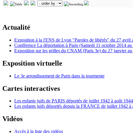
Actualité
Exposition à la l'ENS de Lyon "Paroles de libérés" du 27 avril 
Confèrence La déportation à Paris (Samedi 11 octobre 2014 a
Exposition sur les grilles du CNAM (Paris 3e) du 27 janvier a
Exposition virtuelle
Le 3e arrondissement de Paris dans la tourmente
Cartes interactives
Les enfants juifs de PARIS déportés de juillet 1942 à août 1944
Les enfants juifs déportés depuis la FRANCE de juillet 1942 à
Vidéos
Accès à la liste des vidéos